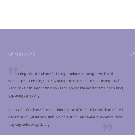
VỀ CHÚNG TÔI
KẾ
Cổng thông tin Chào đón tương lai (chaodontuonglai.vn) là một
website phi lợi nhuận, được xây dựng nhằm cung cấp những thông tin về
Sàng lọc - Chẩn đoán trước sinh và sơ sinh, các khuyết tật bẩm sinh thường
gặp trong cộng đồng...
Chúng tôi luôn chào đón những tấm lòng hảo tâm của tất cả các bạn, đến với
các em bị khuyết tật bẩm sinh. Mọi chi tiết xin liên hệ
+84 234 2243717
hoặc
truy cập website ogcdc.org