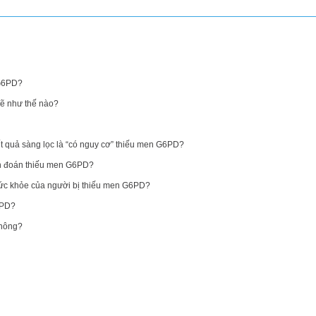
 G6PD?
sẽ như thế nào?
t quả sàng lọc là “có nguy cơ” thiếu men G6PD?
ẩn đoán thiếu men G6PD?
ức khỏe của người bị thiếu men G6PD?
6PD?
không?