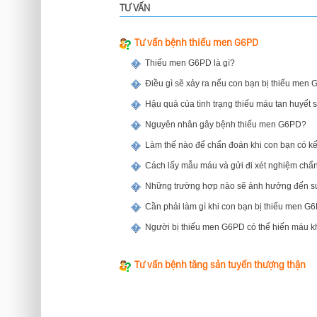
TƯ VẤN
Tư vấn bệnh thiếu men G6PD
Thiếu men G6PD là gì?
Điều gì sẽ xảy ra nếu con bạn bị thiếu men
Hậu quả của tình trạng thiếu máu tan huyết 
Nguyên nhân gây bệnh thiếu men G6PD?
Làm thế nào để chẩn đoán khi con bạn có kế
Cách lấy mẫu máu và gửi đi xét nghiệm ch
Những trường hợp nào sẽ ảnh hưởng đến s
Cần phải làm gì khi con bạn bị thiếu men G
Người bị thiếu men G6PD có thể hiến máu 
Tư vấn bệnh tăng sản tuyến thượng thận