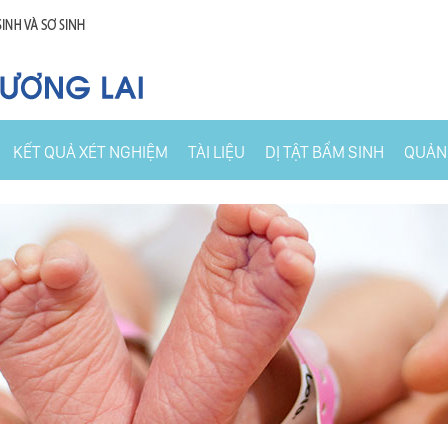
KẾT QUẢ XÉT NGHIỆM
TÀI LIỆU
DỊ TẬT BẨM SINH
QUẢN 