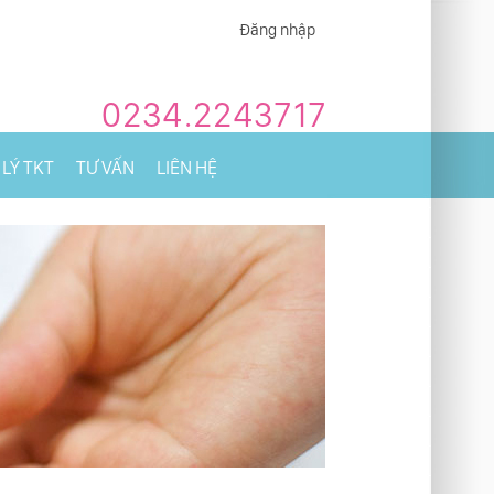
Đăng nhập
0234.2243717
LÝ TKT
TƯ VẤN
LIÊN HỆ