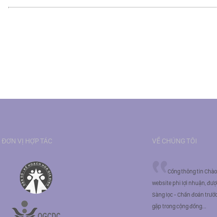
ĐƠN VỊ HỢP TÁC
VỀ CHÚNG TÔI
Cổng thông tin Chào
website phi lợi nhuận, đư
Sàng lọc - Chẩn đoán trước
gặp trong cộng đồng...