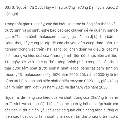
GS.TS. Nguyễn Vũ Quốc Huy – Hiệu trưởng Trường Đại học Y Dược, Đ
hội nghị
Trong thời gian 02 ngày, các đại biểu sẽ được hướng dẫn thống kê, qu
trước sinh và sơ sinh, nghe báo cáo các chuyên đề về quản lý sà
lọc trước sinh bệnh thalassemia, sàng lọc sơ sinh dị tật tim bẩm 
Đồng thời, đây cũng là dịp để các chuyên viên cùng thảo luận, t
nghiệm trong việc triển khai sàng lọc, chẩn đoán và điều trị các 
chất lượng và hiệu quả của Chương trình, tiến đến thực hiện chỉ tiê
TTg ngày 07/12/2020 của Thủ tướng Chính phủ. Trong đó, các chỉ t
thai được tầm soát trước sinh ít nhất 4 loại bệnh tật bẩm sinh ph
trisomy 13, thalassemia) đạt 50% năm 2025, 70% năm 2030; tỷ lệ trẻ 
bệnh tật bẩm sinh phổ biến nhất (thiếu enzyme G6PD, suy giáp, tăng
và tim bẩm sinh) đạt 70% năm 2025 và đạt 90% vào năm 2030.
Ngoài ra, để nâng cao hiệu quả và chất lượng của Chương trình mở
trước sinh và sơ sinh, đặc biệt công tác quản lý, hội nghị tập huấn c
các đơn vị thực hiện, yêu cầu các cơ quan chức năng tăng cường cô
hiện các hoạt động tầm soát, chẩn đoán tại địa phương trên cơ 