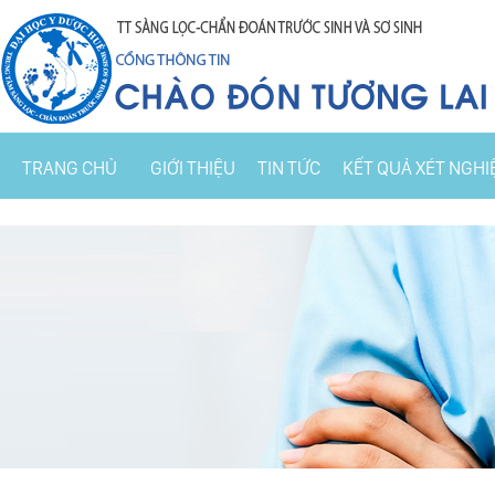
TRANG CHỦ
GIỚI THIỆU
TIN TỨC
KẾT QUẢ XÉT NGHI