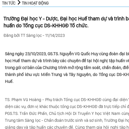
TIN TỨC
TIN HOẠT ĐỘNG
Trường Đại học Y - Dược, Đại học Huế tham dự và trình b
huấn do Tổng cục DS-KHHGĐ Tổ chức.
Đăng bởi TT Sàng lọc - 11/14/2023
Sáng ngày 23/10/2023, GS.TS. Nguyễn Vũ Quốc Huy cùng đoàn đại bi
học Huế tham dự và trình bày các chuyên đề tại hội nghị tập huấn 
trong gói cơ bản của Chương trình mở rộng tầm soát, chẩn đoán, điều t
thành phố khu vực Miền Trung và Tây Nguyên, do Tổng cục DS-KHH
Huế.
TS. Phạm Vũ Hoàng - Phụ trách Tổng cục DS-KHHGĐ cùng đại diện V
diện các vụ, đơn vị khác thuộc tổng cục DS-KHHGĐ đã trực tiếp chỉ đ
PGS.TS. Trần Đức Phấn, Chủ tịch Hội Di Truyền Y học Việt Nam cùn
Trung tâm Sàng lọc - Chẩn đoán trước sinh và sơ sinh, Trường Đại h
giảng dạy và tập huấn các chuyên đề. Cùng tham gia hội nghị tập hu