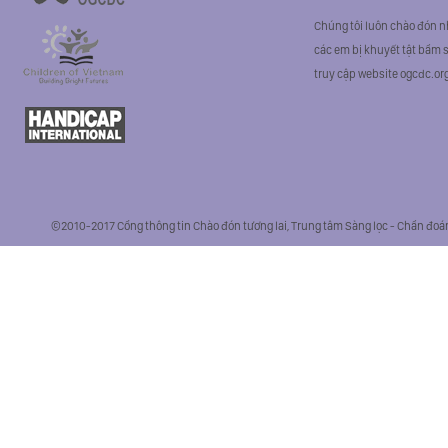
Chúng tôi luôn chào đón n
các em bị khuyết tật bẩm si
truy cập website ogcdc.or
©2010-2017 Cổng thông tin Chào đón tương lai, Trung tâm Sàng lọc - Chẩn đoán