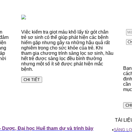
án
Việc kiểm tra giọt máu khô lấy từ gót chân
 đảm
trẻ sơ sinh có thể giúp phát hiện các bệnh
iện
hiếm gặp nhưng gây ra những hậu quả rất
ang
nghiêm trọng cho sức khỏe của trẻ. Khi
háp
tham gia chương trình sàng lọc sơ sinh, hầu
hời
hết trẻ được sàng lọc đều bình thường
nhưng một số ít sẽ được phát hiện mắc
Bạn 
bệnh.
các
định
CHI TIẾT
cần
mục
CHI
TÀI LI
- Dược, Đại học Huế tham dự và trình bày
•
SÀNG LỌ