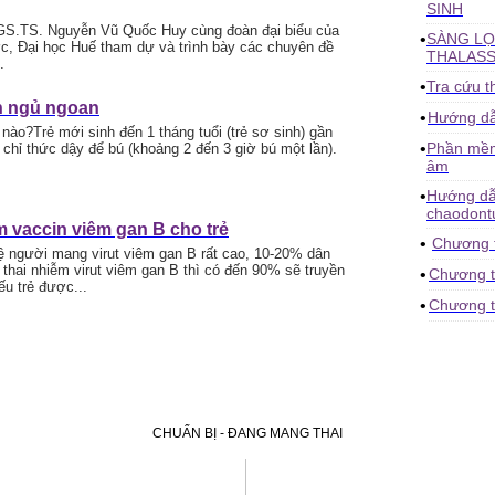
SINH
GS.TS. Nguyễn Vũ Quốc Huy cùng đoàn đại biểu của
•
SÀNG LỌ
c, Đại học Huế tham dự và trình bày các chuyên đề
THALASS
.
•
Tra cứu t
h ngủ ngoan
•
Hướng d
nào?Trẻ mới sinh đến 1 tháng tuổi (trẻ sơ sinh) gần
•
Phần mềm 
chỉ thức dậy để bú (khoảng 2 đến 3 giờ bú một lần).
âm
•
Hướng dẫn
chaodontu
m vaccin viêm gan B cho trẻ
•
Chương t
lệ người mang virut viêm gan B rất cao, 10-20% dân
hai nhiễm virut viêm gan B thì có đến 90% sẽ truyền
•
Chương tr
u trẻ được...
•
Chương tr
CHUẨN BỊ - ĐANG MANG THAI