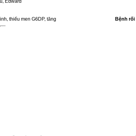
u, Edward
h
inh, thiếu men G6DP, tăng
Bệnh rối
...