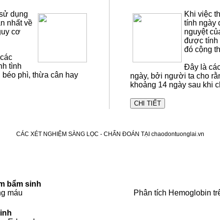
 sử dụng
Khi việc t
n nhất về
tính ngày 
guy cơ
nguyệt củ
được tính 
đó cộng t
 các
h tình
Đây là cá
 béo phì, thừa cân hay
ngày, bởi người ta cho rằ
khoảng 14 ngày sau khi ch
CHI TIẾT
CÁC XÉT NGHIỆM SÀNG LỌC - CHẨN ĐOÁN TẠI chaodontuonglai.vn
im bẩm sinh
ng máu
Phân tích Hemoglobin t
sinh