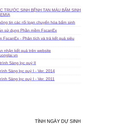
C TRƯỚC SINH BỆNH TAN MÁU BẨM SINH
EMIA
hông tin các rối loạn chuyển hóa bẩm sinh
ẫn sử dụng Phần mềm FscanEx
FscanEx - Phân tích và trả kết quả siêu
 nhận kết quả trên website
onglai.vn
rình Sàng lọc quý II
ình Sàng lọc quý I - Ver. 2014
ình Sàng lọc quý I - Ver. 2011
TÍNH NGÀY DỰ SINH