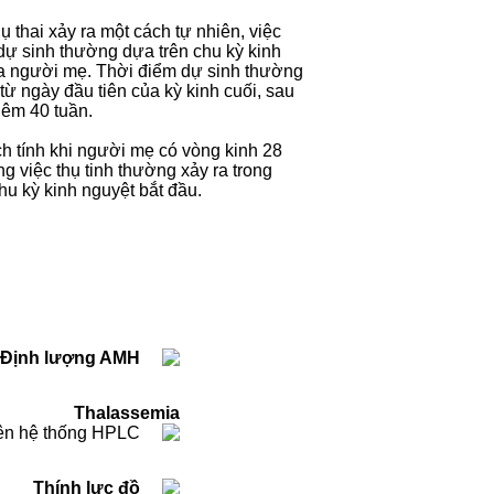
hụ thai xảy ra một cách tự nhiên, việc
dự sinh thường dựa trên chu kỳ kinh
a người mẹ. Thời điểm dự sinh thường
từ ngày đầu tiên của kỳ kinh cuối, sau
hêm 40 tuần.
ch tính khi người mẹ có vòng kinh 28
ng việc thụ tinh thường xảy ra trong
u kỳ kinh nguyệt bắt đầu.
Định lượng AMH
Thalassemia
rên hệ thống HPLC
Thính lực đồ