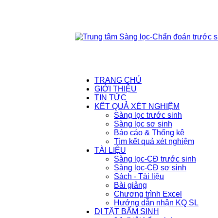
TRANG CHỦ
GIỚI THIỆU
TIN TỨC
KẾT QUẢ XÉT NGHIỆM
Sàng lọc trước sinh
Sàng lọc sơ sinh
Báo cáo & Thống kê
Tìm kết quả xét nghiệm
TÀI LIỆU
Sàng lọc-CĐ trước sinh
Sàng lọc-CĐ sơ sinh
Sách - Tài liệu
Bài giảng
Chương trình Excel
Hướng dẫn nhận KQ SL
DỊ TẬT BẨM SINH