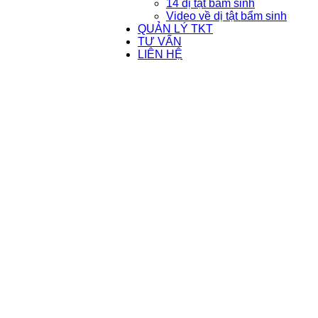
14 dị tật bẩm sinh
Video về dị tật bẩm sinh
QUẢN LÝ TKT
TƯ VẤN
LIÊN HỆ