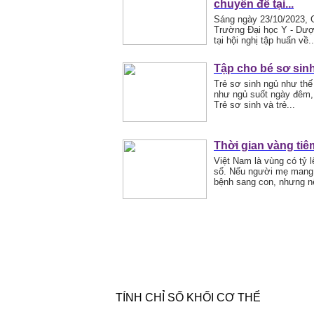
chuyên đề tại...
Sáng ngày 23/10/2023, 
Trường Đại học Y - Dượ
tại hội nghị tập huấn về..
Tập cho bé sơ sin
Trẻ sơ sinh ngủ như thế 
như ngủ suốt ngày đêm, 
Trẻ sơ sinh và trẻ...
Thời gian vàng tiê
Việt Nam là vùng có tỷ 
số. Nếu người mẹ mang t
bệnh sang con, nhưng nế
TÍNH CHỈ SỐ KHỐI CƠ THỂ