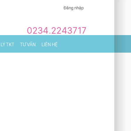
Đăng nhập
0234.2243717
LÝ TKT
TƯ VẤN
LIÊN HỆ