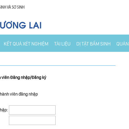
KẾT QUẢ XÉT NGHIỆM
TÀI LIỆU
DỊ TẬT BẨM SINH
QUẢN 
 viên Đăng nhập/Đăng ký
hành viên đăng nhập
hập: