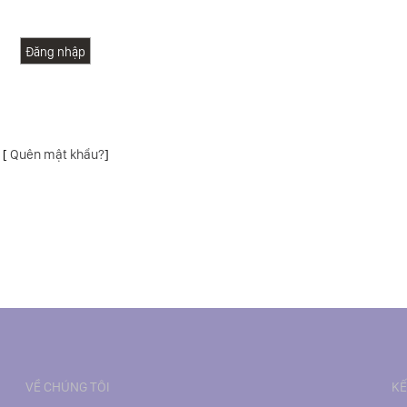
[
Quên mật khẩu?
]
VỀ CHÚNG TÔI
KẾ